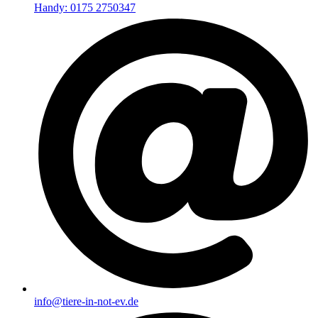
Handy: 0175 2750347
info@tiere-in-not-ev.de