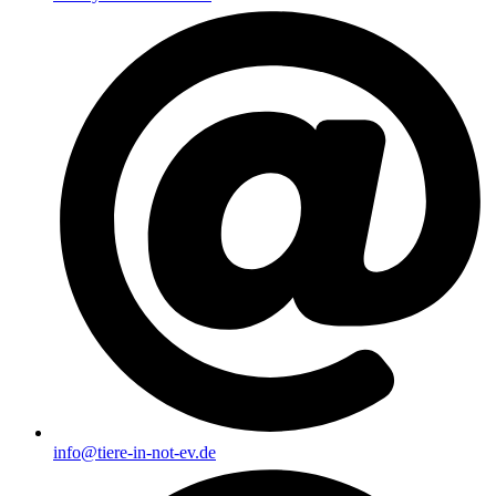
info@tiere-in-not-ev.de