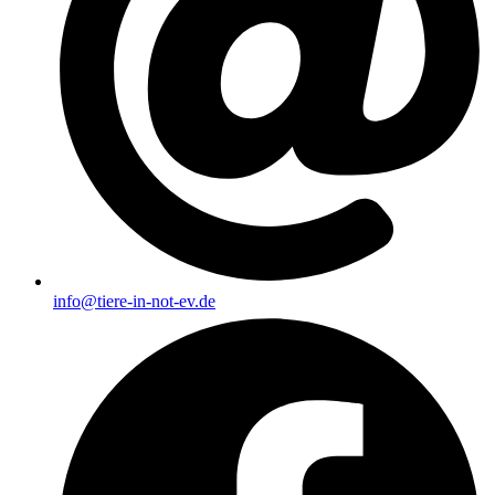
info@tiere-in-not-ev.de