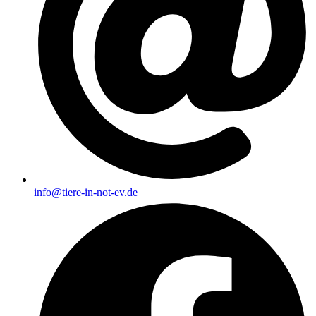
info@tiere-in-not-ev.de