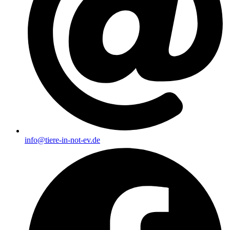
info@tiere-in-not-ev.de