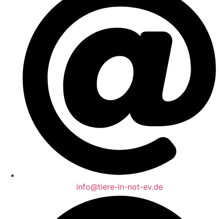
info@tiere-in-not-ev.de