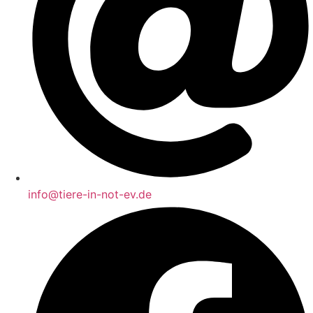
info@tiere-in-not-ev.de