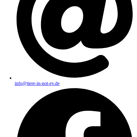
info@tiere-in-not-ev.de