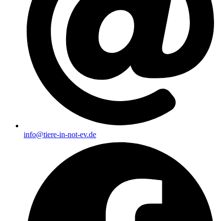
info@tiere-in-not-ev.de