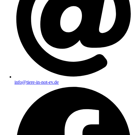
info@tiere-in-not-ev.de