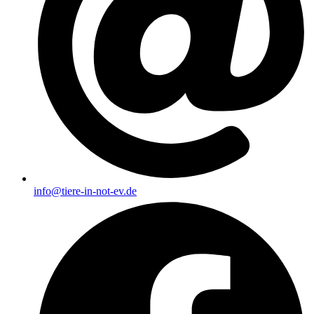
info@tiere-in-not-ev.de