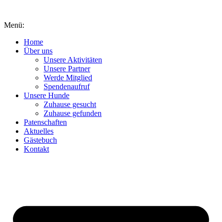
Inhalt
springen
Menü:
Home
Über uns
Unsere Aktivitäten
Unsere Partner
Werde Mitglied
Spendenaufruf
Unsere Hunde
Zuhause gesucht
Zuhause gefunden
Patenschaften
Aktuelles
Gästebuch
Kontakt