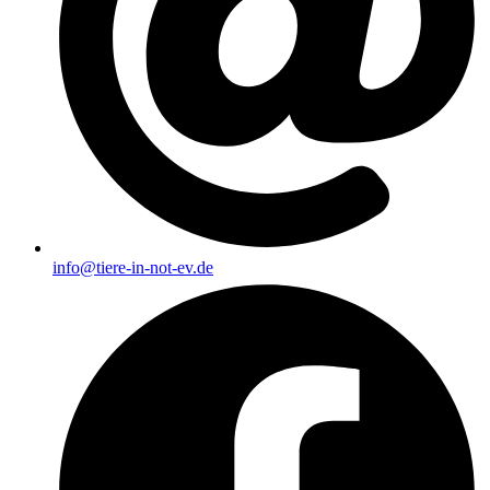
info@tiere-in-not-ev.de