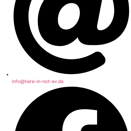
info@tiere-in-not-ev.de