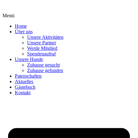
Inhalt
springen
Menü:
Home
Über uns
Unsere Aktivitäten
Unsere Partner
Werde Mitglied
Spendenaufruf
Unsere Hunde
Zuhause gesucht
Zuhause gefunden
Patenschaften
Aktuelles
Gästebuch
Kontakt