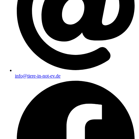
info@tiere-in-not-ev.de